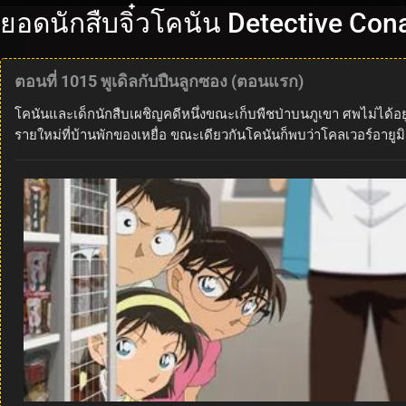
ยอดนักสืบจิ๋วโคนัน Detective Co
ตอนที่ 1015 พูเดิลกับปืนลูกซอง (ตอนแรก)
โคนันและเด็กนักสืบเผชิญคดีหนึ่งขณะเก็บพืชป่าบนภูเขา ศพไม่ได้อยู่ใ
รายใหม่ที่บ้านพักของเหยื่อ ขณะเดียวกันโคนันก็พบว่าโคลเวอร์อายูมิ