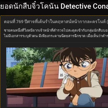
ยอดนักสืบจิ๋วโคนัน Detective Con
ตอนที่ 769 ปีศาจที่เต้นรำในคฤหาสน์หน้ากากละครโนห์ 
ชายคนหนึ่งที่วิ่งหนีจากเจ้าหน้าที่ตำรวจไปสะดุดเข้ากับกลุ่มนักสื
ไม่มีเอกสารระบุตัวตน มีเพียงกระดาษนิตยสารฉีกขาด เมื่อเห็นว่าตำร