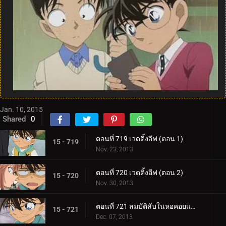
Jan. 10, 2015
Shared
0
ตอนที่ 719 เวดดิ้งอีฟ (ตอน 1)
15 - 719
Nov. 23, 2013
ตอนที่ 720 เวดดิ้งอีฟ (ตอน 2)
15 - 720
Nov. 30, 2013
ตอนที่ 721 สมบัติลับในหอคอยแห่งความมืด (ตอน 1)
15 - 721
Dec. 07, 2013