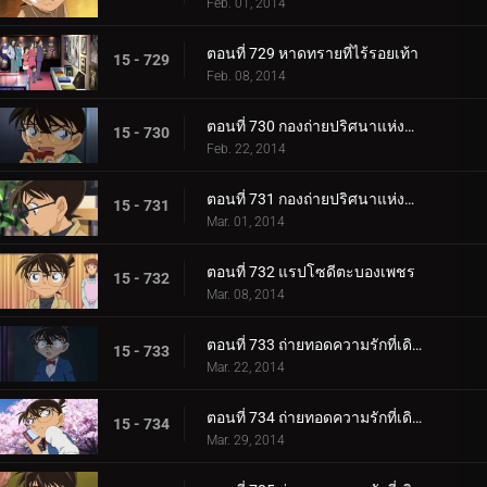
Feb. 01, 2014
ตอนที่ 729 หาดทรายที่ไร้รอยเท้า
15 - 729
Feb. 08, 2014
ตอนที่ 730 กองถ่ายปริศนาแห่งนางาซากิ (ตอน 1)
15 - 730
Feb. 22, 2014
ตอนที่ 731 กองถ่ายปริศนาแห่งนางาซากิ (ตอน 2)
15 - 731
Mar. 01, 2014
ตอนที่ 732 แรปโซดีตะบองเพชร
15 - 732
Mar. 08, 2014
ตอนที่ 733 ถ่ายทอดความรักที่เดิมพันด้วยชีวิต (ตอน 1)
15 - 733
Mar. 22, 2014
ตอนที่ 734 ถ่ายทอดความรักที่เดิมพันด้วยชีวิต (ตอน 2)
15 - 734
Mar. 29, 2014