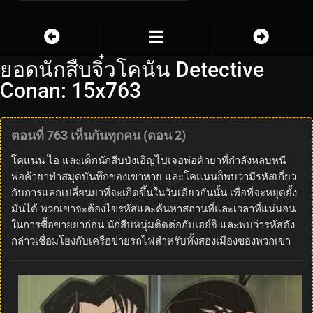
ยอดนักสืบจิ๋วโคนัน Detective
Conan: 15x763
ตอนที่ 763 เห็นกันทุกคน (ตอน 2)
โคแนน ไอ และเด็กนักสืบบังเอิญไปเจอพ่อค้ายาที่กำลังหลบหนี
พ่อค้ายาทำสมุดบันทึกของเขาหาย และโคแนนก็พบว่ามีรหัสเกี่ยว
กับการแลกเปลี่ยนยาที่จะเกิดขึ้นในวันเดียวกันนั้น เพื่อที่จะหยุดยั้ง
มันได้ พวกเขาจะต้องไขรหัสและค้นหาสถานที่และเวลาที่แน่นอน
ในการซื้อขายยาก่อน นักสืบหนุ่มติดต่อกับเฮย์จิ และพบว่ารหัสดัง
กล่าวเชื่อมโยงกับเครือข่ายรถไฟสำหรับทั้งสองเมืองของพวกเขา