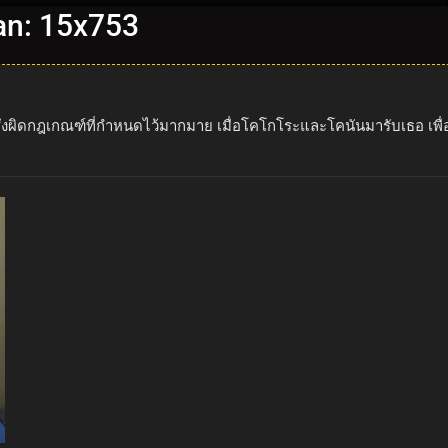
an: 15x753
์รวมซึ่งผิดกฎเกณฑ์ที่กำหนดไว้มากมาย เมื่อโคโกโระและโคนันมารับเธอ เพ