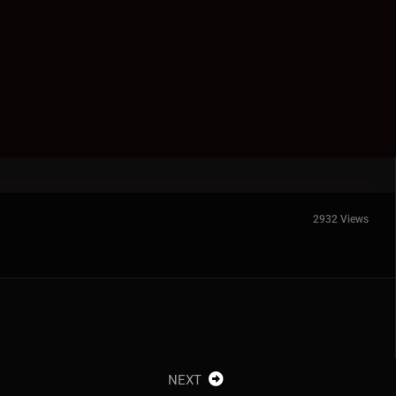
2932 Views
NEXT