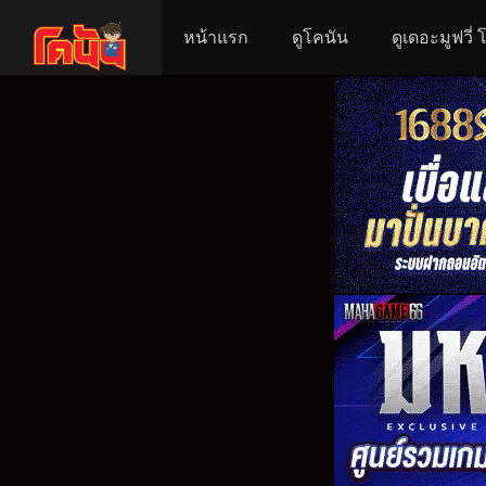
หน้าแรก
ดูโคนัน
ดูเดอะมูฟวี่