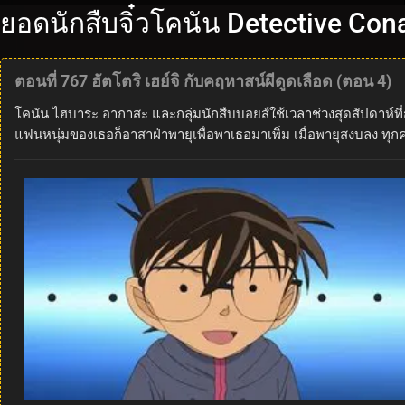
ยอดนักสืบจิ๋วโคนัน Detective Con
ตอนที่ 767 ฮัตโตริ เฮย์จิ กับคฤหาสน์ผีดูดเลือด (ตอน 4)
โคนัน ไฮบาระ อากาสะ และกลุ่มนักสืบบอยส์ใช้เวลาช่วงสุดสัปดาห์
แฟนหนุ่มของเธอก็อาสาฝ่าพายุเพื่อพาเธอมาเพิ่ม เมื่อพายุสงบลง ท