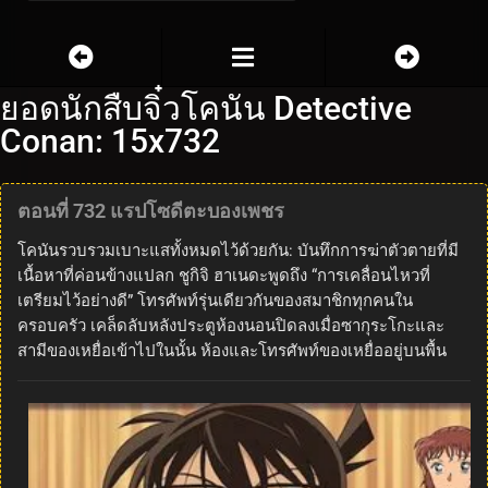
ยอดนักสืบจิ๋วโคนัน Detective
Conan: 15x732
ตอนที่ 732 แรปโซดีตะบองเพชร
โคนันรวบรวมเบาะแสทั้งหมดไว้ด้วยกัน: บันทึกการฆ่าตัวตายที่มี
เนื้อหาที่ค่อนข้างแปลก ชูกิจิ ฮาเนดะพูดถึง “การเคลื่อนไหวที่
เตรียมไว้อย่างดี” โทรศัพท์รุ่นเดียวกันของสมาชิกทุกคนใน
ครอบครัว เคล็ดลับหลังประตูห้องนอนปิดลงเมื่อซากุระโกะและ
สามีของเหยื่อเข้าไปในนั้น ห้องและโทรศัพท์ของเหยื่ออยู่บนพื้น