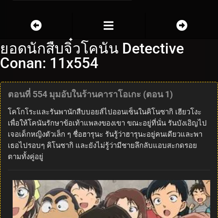
ยอดนักสืบจิ๋วโคนัน Detective
Conan: 11x554
ตอนที่ 554 มุมอับในร้านคาราโอเกะ (ตอน 1)
โคโกโระและรันพานักสืบบอยส์ไปออนเซ็นในคิโนซากิ เฮียวโงะ
เพื่อให้โคนันรักษาข้อเท้าแพลงของเขา ขณะอยู่ที่นั่น รันบังเอิญไป
เจอเด็กหญิงตัวเล็ก ๆ ชื่อฮารุนะ รันรู้ว่าฮารุนะอยู่คนเดียวและพา
เธอไปรอบๆ คิโนซากิ และยังไม่รู้ว่ามีชายลึกลับแอบสะกดรอย
ตามทั้งคู่อยู่