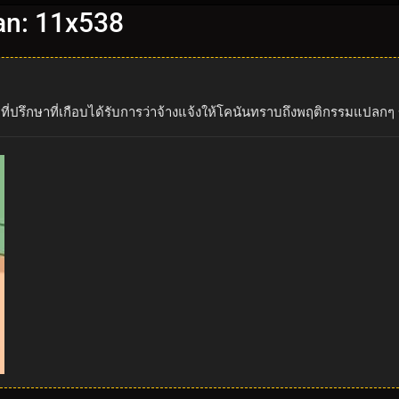
an: 11x538
ี่ปรึกษาที่เกือบได้รับการว่าจ้างแจ้งให้โคนันทราบถึงพฤติกรรมแปลกๆ 