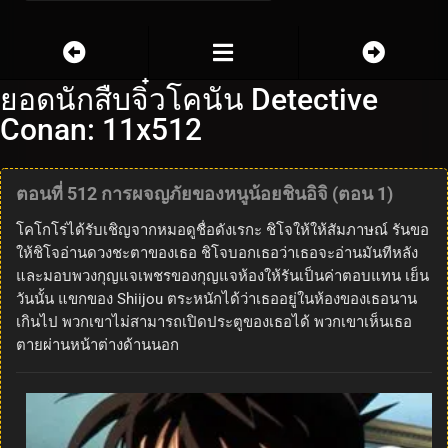
ยอดนักสืบจิ๋วโคนัน Detective
Conan: 11x512
ตอนที่ 512 การผจญภัยของหนูน้อยชินอิจิ (ตอน 1)
โคโกโร่ได้รับเชิญจากหมอดูชื่อดังเรกะ ชิโจให้ให้สัมภาษณ์ รันขอ
ให้ชิโจอ่านดวงชะตาของเธอ ชิโจบอกเธอว่าเธอจะอ่านมันทีหลัง
และมอบพวงกุญแจเพชรของกุญแจห้องให้รันเป็นค่าตอบแทน เย็น
วันนั้น แขกของ Shiijou ตระหนักได้ว่าเธออยู่ในห้องของเธอนาน
เกินไป พวกเขาไม่สามารถเปิดประตูของเธอได้ พวกเขาเห็นเธอ
ตายผ่านหน้าต่างด้านนอก