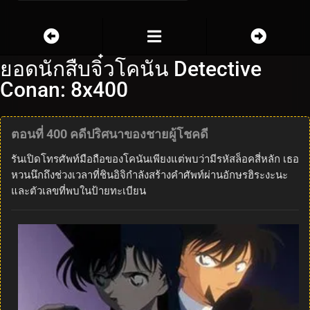
ยอดนักสืบจิ๋วโคนัน Detective
Conan: 8x400
ตอนที่ 400 คดีปริศนาของชายผู้โชคดี
รันเปิดโทรศัพท์มือถือของโคนันเพียงแต่พบว่ามีรหัสล็อคสี่หลัก เธอ
หวนนึกถึงช่วงเวลาที่ชินอิจิกำลังสร้างคำศัพท์ผ่านอักษรฮิระงะนะ
และตัวเลขที่พบในป้ายทะเบียน