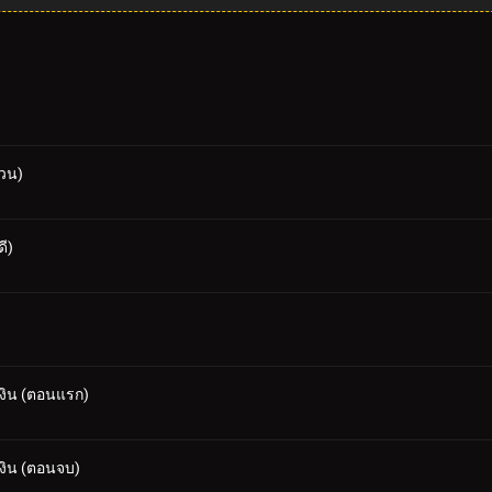
สวน)
ี)
เงิน (ตอนแรก)
เงิน (ตอนจบ)