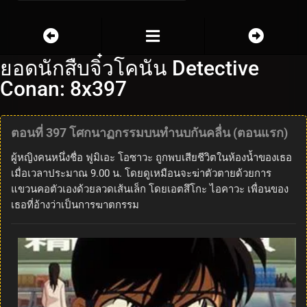
ยอดนักสืบจิ๋วโคนัน Detective
Conan: 8x397
ตอนที่ 397 โศกนาฏกรรมบนทำนบกันคลื่น (ตอนแรก)
ผู้หญิงคนหนึ่งชื่อ ฟูมิเอะ โอซาวะ ถูกพบเสียชีวิตในห้องน้ำของเธอ
เมื่อเวลาประมาณ 9.00 น. โดยดูเหมือนจะฆ่าตัวตายด้วยการ
แขวนคอตัวเองด้วยลวดเส้นเล็ก โดยเอตสึโกะ ไอคาวะ เพื่อนของ
เธอที่อ้างว่าเป็นการฆาตกรรม