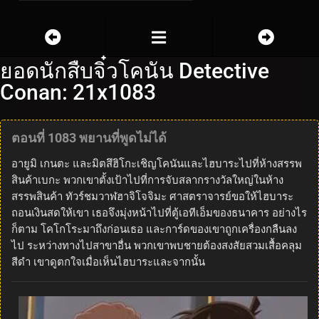
ยอดนักสืบจิ๋วโคนัน Detective
Conan: 21x1083
ตอนที่ 1083 พยานที่พูดไม่ได้
อายูมิ เกนตะ และมิตสึฮิโกะเชิญโคนันและไฮบาระไปที่ห้างสรรพ
สินค้าเบกะ พวกเขาตั้งเป้าไปที่การจับสลากรางวัลใหญ่ในห้าง
สรรพสินค้า ทัวร์ชมวาฬฮาจิโจจิมะ ศาสตราจารย์ขอให้ไฮบาระ
ถอนเงินสดให้เขา เธอจึงมุ่งหน้าไปที่ตู้เอทีเอ็มของธนาคาร อย่างไร
ก็ตาม โคโกโระมาถึงก่อนเธอ และการ์ดของเขาถูกเครื่องกลืนลง
ไป ระหว่างทางไปสาขาอื่น พวกเขาพบชายต้องสงสัยสวมเสื้อคลุม
สีดำ เขาดูตกใจเมื่อเห็นไฮบาระและจากนั้น