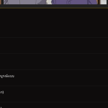
บูรณ์แบบ
รก)