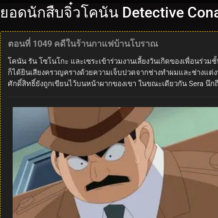
ยอดนักสืบจิ๋วโคนัน Detective Co
ตอนที่ 1049 คดีในร้านกาแฟบ้านโบราณ
โคนัน รัน โซโนโกะ และเซระเข้าร่วมงานเลี้ยงวันเกิดของเพื่อนร่ว
ก็ได้ยินเสียงครวญครางด้วยความเจ็บปวดจากช่างทำผมและช่างแต่งหน้
ศักดิ์สิทธิ์ยังถูกเขียนไว้บนหน้าผากของเขา ในขณะเดียวกัน Sera นึกถ