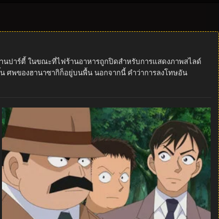
างงานปาร์ตี้ ในขณะที่ไฟร้านอาหารถูกปิดสำหรับการแสดงภาพสไลด์
้น ศพของฮานาซากิก็อยู่บนพื้น นอกจากนี้ คำว่าการลงโทษอัน