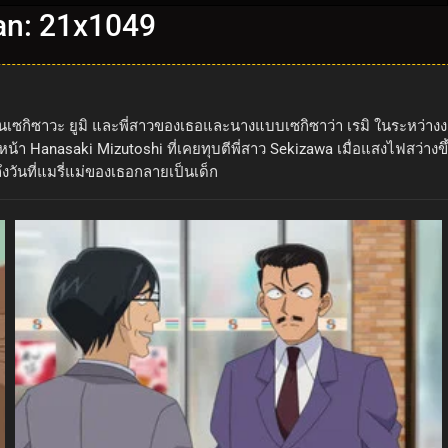
nan: 21x1049
มชั้นเซกิซาวะ ยูมิ และพี่สาวของเธอและนางแบบเซกิซาว่า เรมิ ในระหว่
า Hanasaki Mizutoshi ที่เคยทุบตีพี่สาว Sekizawa เมื่อแสงไฟสว่างขึ
ึงวันที่แมรี่แม่ของเธอกลายเป็นเด็ก