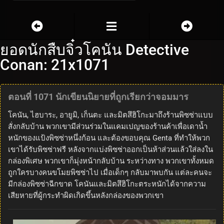
ยอดนักสืบจิ๋วโคนัน Detective
Conan: 21x1071
ตอนที่ 1071 นักเขียนนิยายที่ถูกเรียกว่าจอมมาร
โคนัน, ไฮบาระ, อายูมิ, เก็นตะ และมิตสึฮิโกะมาถึงร้านพิซซ่าแบบ
สั่งกลับบ้าน พวกเขามีส่วนร่วมในแคมเปญของร้านค้าเพื่อเดาน้ำ
หนักของแป้งพิซซ่าหนึ่งก้อน และต้องขอบคุณ Genta ที่ทำให้พวก
เขาได้รับพิซซ่าฟรี หลังจากแบ่งพิซซ่าออกเป็นห้าส่วนแล้วใส่ลงใน
กล่องพิเศษ พวกเขาก็มุ่งหน้ากลับบ้าน ระหว่างทาง พวกเขาทั้งหมด
ถูกใครบางคนขโมยพิซซ่าไป เมื่อเด็กๆ กลับมาพบกัน แต่ละคนจะ
มีกล่องพิซซ่าฉีกขาด โคนันและมิตสึฮิโกะตระหนักได้จากความ
เสียหายที่ผู้กระทำผิดเกิดขึ้นหลังกล่องของพวกเขา