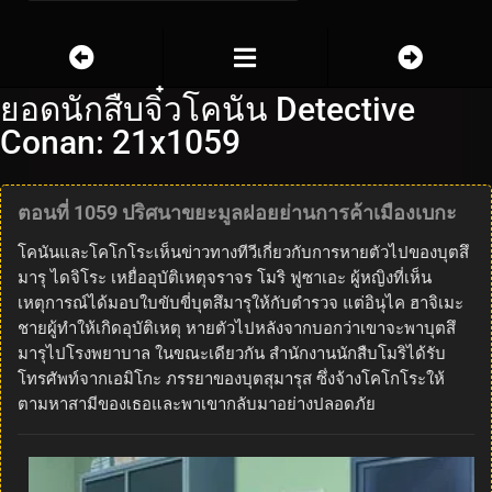
ยอดนักสืบจิ๋วโคนัน Detective
Conan: 21x1059
ตอนที่ 1059 ปริศนาขยะมูลฝอยย่านการค้าเมืองเบกะ
โคนันและโคโกโระเห็นข่าวทางทีวีเกี่ยวกับการหายตัวไปของบุตสึ
มารุ ไดจิโระ เหยื่ออุบัติเหตุจราจร โมริ ฟูซาเอะ ผู้หญิงที่เห็น
เหตุการณ์ได้มอบใบขับขี่บุตสึมารุให้กับตำรวจ แต่อินุไค ฮาจิเมะ
ชายผู้ทำให้เกิดอุบัติเหตุ หายตัวไปหลังจากบอกว่าเขาจะพาบุตสึ
มารุไปโรงพยาบาล ในขณะเดียวกัน สำนักงานนักสืบโมริได้รับ
โทรศัพท์จากเอมิโกะ ภรรยาของบุตสุมารุส ซึ่งจ้างโคโกโระให้
ตามหาสามีของเธอและพาเขากลับมาอย่างปลอดภัย