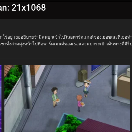
nan: 21x1068
โคโกโร่อยู่ เธออธิบายว่ามีคนบุกเข้าไปในอพาร์ตเมนต์ของเธอขณะที่เธอทำ
าทั้งสามมุ่งหน้าไปที่อพาร์ตเมนต์ของเธอและพบกระเป๋าเดินทางที่มีริบบิ้