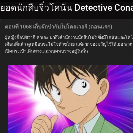
ยอดนักสืบจิ๋วโคนัน Detective Co
ตอนที่ 1068 เก็บผักป่ากับใบโคลเวอร์ (ตอนแรก)
ผู้หญิงชื่อนิชิวากิ คาเอะ มาถึงสำนักงานนักสืบโมริ ซึ่งมีโคนันและ
เดือนที่แล้ว ดูเหมือนจะไม่ใช่หัวขโมย แต่ฝากของขวัญไว้ให้เธอ พวกเข
เปิดกระเป๋าเดินทางและพบศพบรรจุอยู่ในนั้น