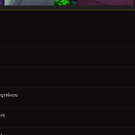
บูรณ์แบบ
รก)