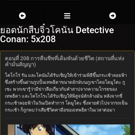
ยอดนักสืบจิ๋วโคนัน Detective
Conan: 5x208
ตอนที่ 208 การคืนชีพที่เดิมพันด้วยชีวิต (สถานที่แห่ง
คำมั่นสัญญา)
โคโกโร่ รัน และโคนันได้รับเชิญให้เข้าร่วมพิธีขึ้นกระเช้าลอยฟ้า
ซึ่งสร้างขึ้นผ่านรูปปั้นเทพธิดาขนาดยักษ์บนภูเขาโดยโดมูโตะ กู
เซะ พวกเขารู้ว่ามีข่าวลือเกี่ยวกับคำสาปจากความโกรธของ
เทพธิดา และโคโกโระได้รับเชิญให้พิสูจน์หักล้างมัน หลังจากขี่
กระเช้าลอยฟ้าในวันเปิดทำการ โดมูโตะ ซึ่งหายตัวไปจากรถเข็น
กระเช้า ก็ถูกพบว่าเสียชีวิตคามือของเทพธิดาในเวลาต่อมา