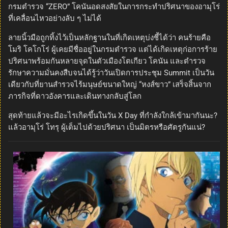
กรมตำรวจ “ZERO” โคนันอดสงสัยในการกระทำปริศนาของอามุโร่
ที่เคลื่อนไหวอย่างลับ ๆ ไม่ได้
ลายนิ้วมือถูกทิ้งไว้เป็นหลักฐานในที่เกิดเหตุบ่งชี้ได้ว่า คนร้ายคือ
โมริ โคโกโร่ ผู้เคยมีชื่ออยู่ในกรมตำรวจ แต่ได้เกิดเหตุก่อการร้าย
ปริศนาพร้อมกันหลายจุดในตัวเมืองโตเกียว โคนัน และตำรวจ
รักษาความมั่นคงสืบจนได้รู้ว่าวันเปิดการประชุม Summit เป็นวัน
เดียวกับที่ยานสำรวจไร้มนุษย์ขนาดใหญ่ “หงส์ขาว” เสร็จสิ้นจาก
ภารกิจที่ดาวอังคารและเดินทางกลับสู่โลก
สุดท้ายแล้วจะมีอะไรเกิดขึ้นในวัน X Day ที่กำลังใกล้เข้ามากันนะ?
แล้วอามุโร่ โทรุ ผู้เต็มไปด้วยปริศนา เป็นมิตรหรือศัตรูกันแน่?