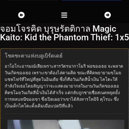
จอมโจรคิด บุรุษรัตติกาล Magic
Kaito: Kid the Phantom Thief: 1x5
โชคชะตาแห่งบลูเบิร์ดเดย์
อาโอโกะอารมณ์เสียเพราะสารวัตรนากาโมริ พ่อของเธอ จะพลาด
วันเกิดของเธอ เพราะเขาต้องไล่ตามคิด ขณะที่คิดพยายามขโมย
แซฟไฟร์ที่ใหญ่ที่สุดในอินเดีย ซึ่งก็คือวันเกิดสีน้ำเงิน ไคโตะให้
กำลังใจเธอโดยสัญญาว่าจะแสดงมายากลในงานวันเกิดของเธอ
คิดขโมยวันเกิดสีน้ำเงินได้สำเร็จ แต่กลับถูกชายชื่อสเนคหยุดยั้ง
การหลบหนีของเขา ซึ่งเปิดเผยว่าเขาได้สังหารโทอิจิ คุโรบะ ซึ่ง
เป็นเด็กไคโตะดั้งเดิมเมื่อแปดปีที่แล้ว