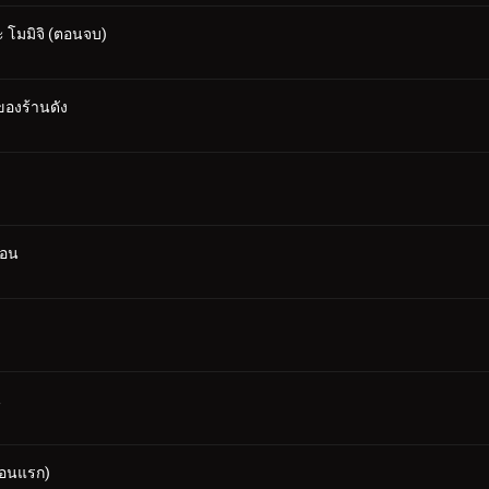
 โมมิจิ (ตอนจบ)
ของร้านดัง
้อน
น
ตอนแรก)