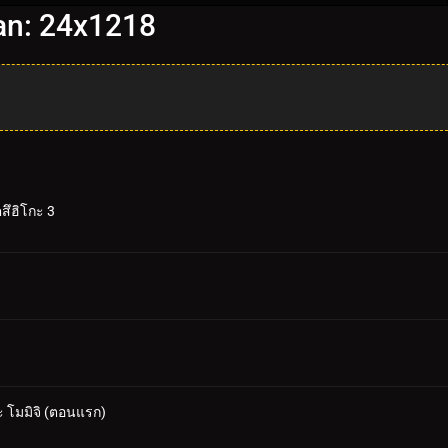
nan: 24x1218
สึฮิโกะ 3
 โมมิจิ (ตอนแรก)