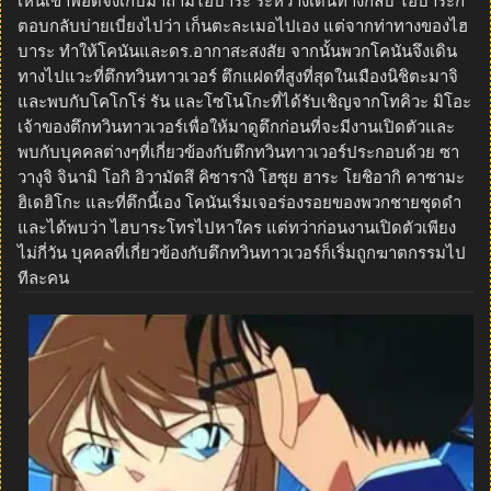
เห็นเข้าพอดีจึงเก็บมาถามไฮบาระ ระหว่างเดินทางกลับ ไฮบาระก็
ตอบกลับบ่ายเบี่ยงไปว่า เก็นตะละเมอไปเอง แต่จากท่าทางของไฮ
บาระ ทำให้โคนันและดร.อากาสะสงสัย จากนั้นพวกโคนันจึงเดิน
ทางไปแวะที่ตึกทวินทาวเวอร์ ตึกแฝดที่สูงที่สุดในเมืองนิชิตะมาจิ
และพบกับโคโกโร่ รัน และโซโนโกะที่ได้รับเชิญจากโทคิวะ มิโอะ
เจ้าของตึกทวินทาวเวอร์เพื่อให้มาดูตึกก่อนที่จะมีงานเปิดตัวและ
พบกับบุคคลต่างๆที่เกี่ยวข้องกับตึกทวินทาวเวอร์ประกอบด้วย ซา
วางุจิ จินามิ โอกิ อิวามัตสึ คิซารางิ โฮซุย ฮาระ โยชิอากิ คาซามะ
ฮิเดฮิโกะ และที่ตึกนี้เอง โคนันเริ่มเจอร่องรอยของพวกชายชุดดำ
และได้พบว่า ไฮบาระโทรไปหาใคร แต่ทว่าก่อนงานเปิดตัวเพียง
ไม่กี่วัน บุคคลที่เกี่ยวข้องกับตึกทวินทาวเวอร์ก็เริ่มถูกฆาตกรรมไป
ทีละคน