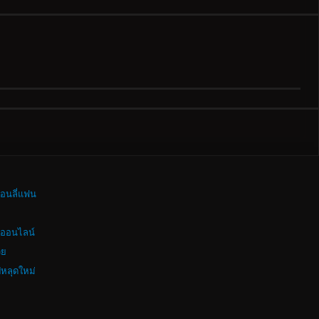
อนลี่แฟน
งออนไลน์
วย
ปหลุดใหม่