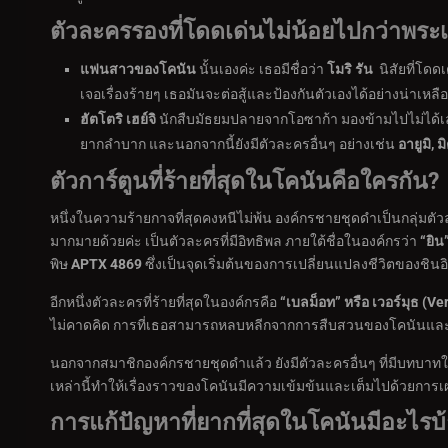
ตัวละครรองที่โดดเด่นไม่น้อยไปกว่าพระเ
แฟนสาวของโคนัน
นั้นเองค่ะ เธอมีชื่อว่า
โมริ รัน
นิสัยที่โดด
เจอเรื่องร้ายๆ เธอมันจะต่อสู้และป้องกันตัวเองได้อย่างน่าเหลือ
ฮัตโตริ เฮย์จิ
นักสืบมัธยมปลายจากโอซาก้า มองข้ามไปไม่ได้เลย
ยากลำบาก และนอกจากนี้ยังมีตัวละครอื่นๆ อย่างเช่น
อายูมิ
, 
ตัวการ์ตูนที่ร้ายที่สุดในโคนัน
คือใครกัน?
หนึ่งในความร้ายกาจที่สุดคงหนีไม่พ้น องค์กรชายชุดดำเป็นกลุ่มตัวล
มากมายด้วยค่ะ เป็นตัวละครที่มีอิทธิพล ภายใต้ชื่อในองค์กรว่า
“ยิน”
พิษ
APTX 4869
ซึ่งเป็นจุดเริ่มต้นของการเปลี่ยนแปลงชีวิตของชิน
อีกหนึ่งตัวละครที่ร้ายที่สุดในองค์กรคือ
“เบลม็อท” หรือ เวอร์มุธ (
Ve
ไม่คาดคิด การที่เธอสามารถหลบหลีกจากการสืบสวนของโคนันและพวกพ
นอกจากสมาชิกองค์กรชายชุดดำแล้ว ยังมีตัวละครอื่นๆ ที่มีบทบาท
เหล่านี้ทำให้เรื่องราวของโคนันมีความเข้มข้นและเต็มไปด้วยการ
การแก้ปัญหาที่ยากที่สุดในโคนัน
มีอะไรบ