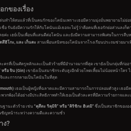
อกของเรื่อง
เด่นทำให้สมแล้วที่เป็นคนรักของโคนันเพราะเธอมีความมุ่งมั่นพยายามไม่ย่อท้อ
เชื่อ รันยังมีความรักให้กับโคนันแม้เธอจะไม่รู้ว่าคือคนที่เธอรักย่อส่วนลงก็ต
ค่ะ เฮย์เป็นเพื่อนที่แสนดีต่อโคนัน และยังมีความสามารถพิเศษในการสืบห
มิตสึฮิโกะ, และ เก็นตะ
สามเพื่อนสนิทของโคนันจากโรงเรียนประถมช่วยมาเพิ่ม
ะครที่เป็นศัตรูหลักและเป็นตัวร้ายที่มีอำนาจมากที่สุด เขายังเป็นกลุ่มที่
 หรือ จิน (
Gin)
เขายังเป็นสมาชิกระดับสูงอีกด้วยโหดเหี้ยมไม่น้อยหน้าใคร ไม่
อิจิและการกลายเป็นโคนันในที่สุด
rmouth)
เธอเป็นผู้หญิงที่ฉลาดและมีความสามารถในการปลอมตัวสูง เธอมีคว
้องได้อย่างมีประสิทธิภาพทำให้เธอเป็นตัวละครที่มีความร้ายกาจและเป็น
ในฐานะตัวร้าย เช่น
“คุสึดะ ริคุมิจิ” หรือ “คิริชิกะ ฮิเดมิ”
ซึ่งเป็นสมาชิกของอ
เผชิญหน้าระหว่างความดีและความชั่ว
้าง
?