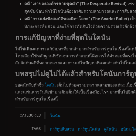
คดี “เงาขององค์กรชายชุดดำ” (The Desperate Revival)
เพรา
สุดซับซ้อน ทำให้โคนันต้องอาศัยความสามารถและการสืบสวนอ
คดี “การแย่งชิงสมบัติของคิทาโอกะ” (The Scarlet Bullet)
เป็
ทักษะการสืบสวน และใช้การตัดสินใจด้วยความรวดเร็วอีกด้ว
การแก้ปัญหาที่ง่ายที่สุดในโคนัน
ไม่ใช่เพียงแต่การแก้ปัญหาที่ยากลำบากสำหรับการ์ตูนในเรื่องนี้แต่
โดยเลือกใช้หลักฐานที่ชัดเจนการทำแบบนี้คือการได้คำตอบที่ตรงไป
สัมผัสกับคดีที่หลากหลายและการแก้ไขปัญหาที่แตกต่างกันไปในแต
บทสรุป
ไม่ดูไม่ได้แล้วสำหรับโคนันการ์ตูนญ
ยอดนักสืบตัวจิ๋ว
โคนัน
เต็มไปด้วยความหลากหลายของแต่ละเนื้อเรื
และแฟนสาวรันที่เข้ามาเติมเต็มให้เนื้อเรื่องมีอะไรๆ มากขึ้นไปอีกด้วย 
สำหรับการ์ตูนในเรื่องนี้
CATEGORIES
โคนัน
TAGS
การ์ตูนสืบสวน
การ์ตูนโคนัน
ดูโคนัน
อนิเมะโ