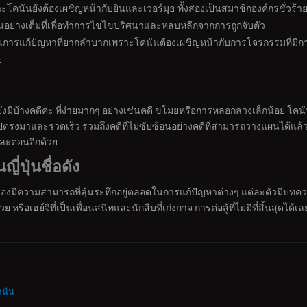
ะโคนันยังต้องเผชิญหน้ากับยินและเวอร์มุธ ทั้งสองเป็นสมาชิกองค์กรชั่วร้
ย่างเต็มที่เพื่อทำการไขไขปริศนาและหลบหลีกจากการถูกจับตัว
นการแก้ปัญหาที่ยากลำบากเพราะโคนันต้องเผชิญหน้ากับการโจรกรรมที่มีก
ย
ยังมีบ้างคดีค่ะ ที่ง่ายมากๆ อย่างเช่นคดี ขโมยหรือการหลอกลวงเล็กน้อย โคน
ตรงมาและรวดเร็ว รวมถึงคดีที่ไม่ซับซ้อนอย่างคดีที่สามารถวางแผนได้แล้ว
่ละตอนอีกด้วย
ี่ปุ่นชื่อดัง
่องมีความสามารถที่ลุ้นระทึกอยู่ตลอดในการแก้ปัญหาต่างๆ แต่ละตัวมีบ
หรือเฮย์จิที่เป็นเพื่อนสนิทและนักสืบที่เก่งกาจ การต่อสู้ที่ไม่มีที่สิ้นสุดได้
คนัน