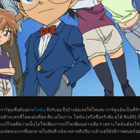
าร์ตูนชื่อดังอย่าง
โคนัน
ถึงกับออ ถึงบ้างอ้อเลยใช่ไหมค่ะ การ์ตูนอันเป็นที่
นตัวละครที่โดดเด่นที่สุด คือ เอโดงาวะ โคนัน (หรือชื่อจริงคือ คุโด้ ชินอิจ
ละแก้ไขคดีความนั้นไม่ใช่เพียงการแก้ไขเพียงอย่างเดียว! เพราะโคนันต้องใ
้ดังตั้งแต่ตอนแรกที่ออกฉายในทันที แม้จะหลายสิบปีมาแล้วแต่ก็ยังมีภาพยนตร