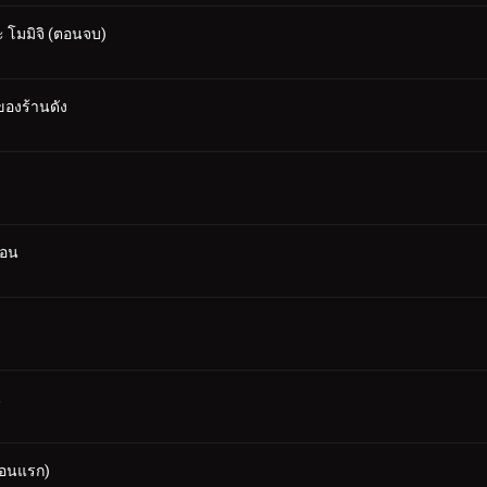
 โมมิจิ (ตอนจบ)
ของร้านดัง
้อน
น
ตอนแรก)