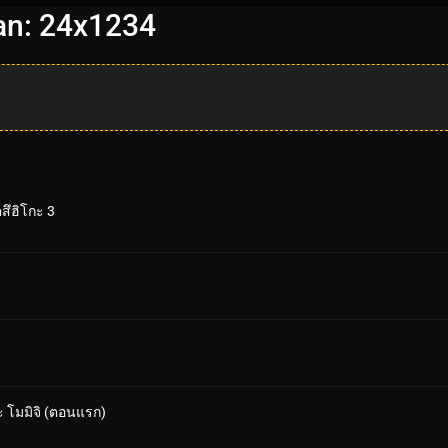
nan: 24x1234
สึฮิโกะ 3
 โมมิจิ (ตอนแรก)