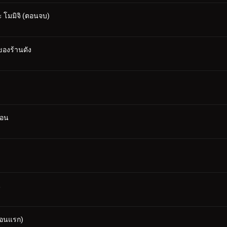
 โมมิจิ (ตอนจบ)
ของร้านดัง
้อน
น
ตอนแรก)